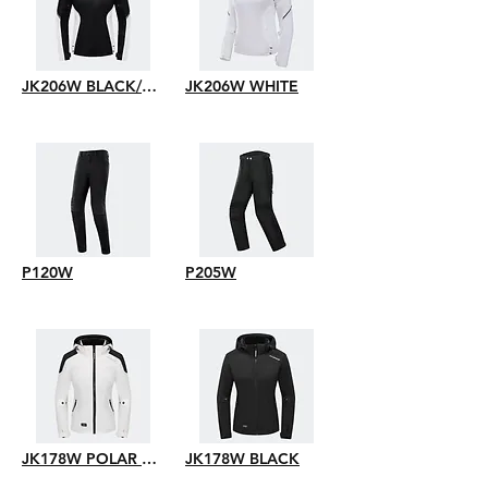
JK206W BLACK/WHITE
JK206W WHITE
P120W
P205W
JK178W POLAR WHITE
JK178W BLACK