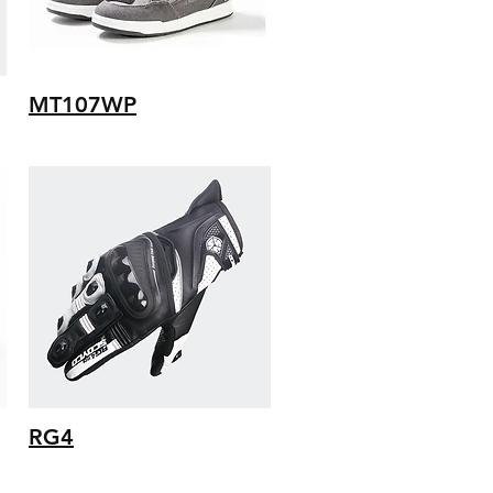
MT107WP
RG4