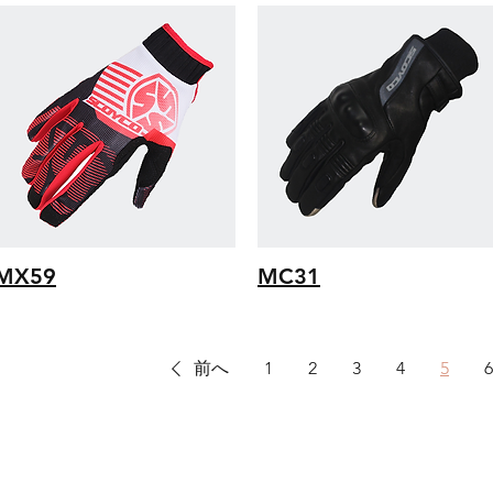
MX59
MC31
前へ
1
2
3
4
5
6