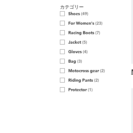
カテゴリー
Shoes
(
49
)
For Women's
(
23
)
Racing Boots
(
7
)
Jacket
(
5
)
Gloves
(
4
)
Bag
(
3
)
Motocross gear
(
2
)
Riding Pants
(
2
)
Protector
(
1
)