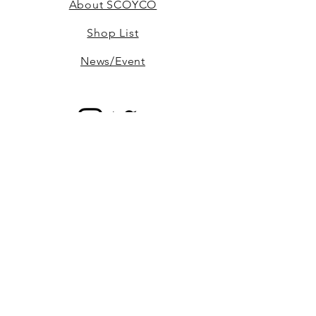
About SCOYCO
Shop List
News/Event
Register
Email
Send