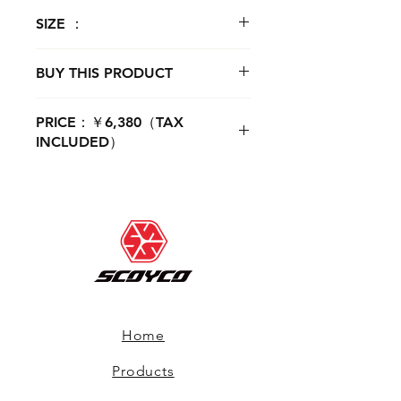
Black,White,Orange
SIZE ：
FREE
BUY THIS PRODUCT
購入ページへ
PRICE：￥6,380（TAX
INCLUDED）
Home
Products