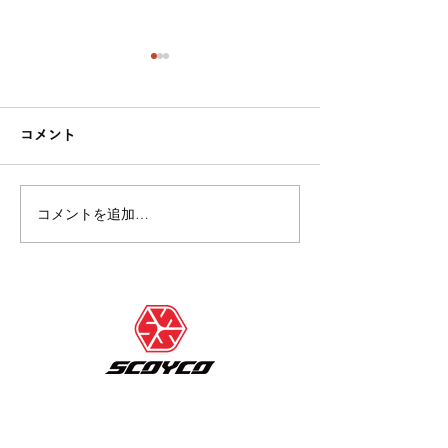
コメント
コメントを追加…
【出店情報】「2025 FIM
【出展情報】20
MotoGP™ 世界選手権シ
耐「NANKAI RI
リーズ 第17戦 MOTUL 日
VILLAGE(南
本グランプリ」に出店決
ビレッジ)」に
定！
Home